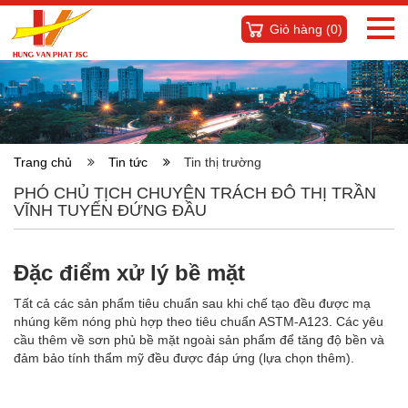
Giỏ hàng (
0
)
Trang chủ
Tin tức
Tin thị trường
PHÓ CHỦ TỊCH CHUYÊN TRÁCH ĐÔ THỊ TRẦN
VĨNH TUYẾN ĐỨNG ĐẦU
Đặc điểm xử lý bề mặt
Tất cả các sản phẩm tiêu chuẩn sau khi chế tạo đều được mạ
nhúng kẽm nóng phù hợp theo tiêu chuẩn ASTM-A123. Các yêu
cầu thêm về sơn phủ bề mặt ngoài sản phẩm để tăng độ bền và
đảm bảo tính thẩm mỹ đều được đáp ứng (lựa chọn thêm).