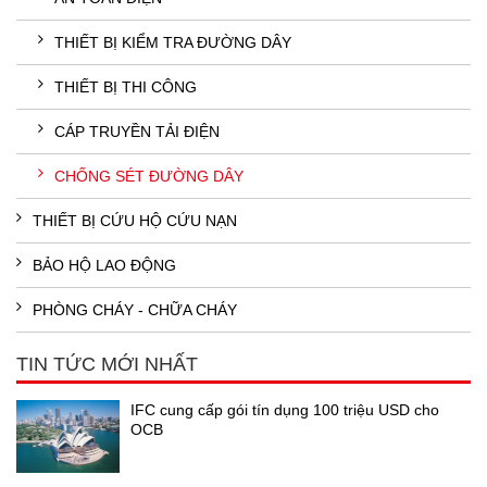
THIẾT BỊ KIỂM TRA ĐƯỜNG DÂY
THIẾT BỊ THI CÔNG
CÁP TRUYỀN TẢI ĐIỆN
CHỐNG SÉT ĐƯỜNG DÂY
THIẾT BỊ CỨU HỘ CỨU NẠN
BẢO HỘ LAO ĐỘNG
PHÒNG CHÁY - CHỮA CHÁY
TIN TỨC MỚI NHẤT
IFC cung cấp gói tín dụng 100 triệu USD cho
OCB