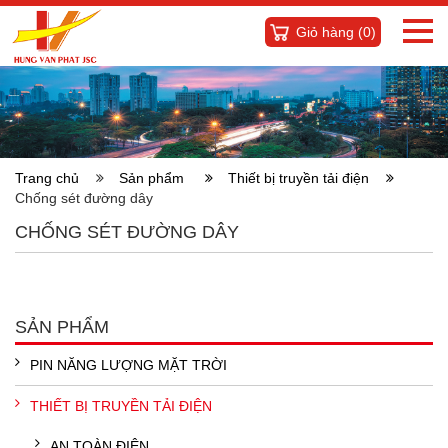
Giỏ hàng (
0
)
Trang chủ
Sản phẩm
Thiết bị truyền tải điện
Chống sét đường dây
CHỐNG SÉT ĐƯỜNG DÂY
SẢN PHẨM
PIN NĂNG LƯỢNG MẶT TRỜI
THIẾT BỊ TRUYỀN TẢI ĐIỆN
AN TOÀN ĐIỆN