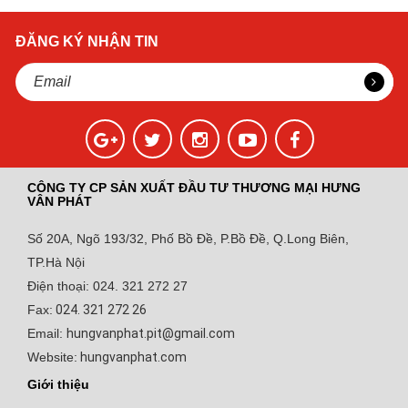
ĐĂNG KÝ NHẬN TIN
CÔNG TY CP SẢN XUẤT ĐẦU TƯ THƯƠNG MẠI HƯNG
VÂN PHÁT
Số 20A, Ngõ 193/32, Phố Bồ Đề, P.Bồ Đề, Q.Long Biên,
TP.Hà Nội
Điện thoại: 024. 321 272 27
Fax:
024. 321 272 26
Email:
hungvanphat.pit@gmail.com
Website:
hungvanphat.com
Giới thiệu