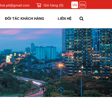
VN
EN
hat.pit@gmail.com
Giỏ hàng (
0
)
ĐỐI TÁC KHÁCH HÀNG
LIÊN HỆ