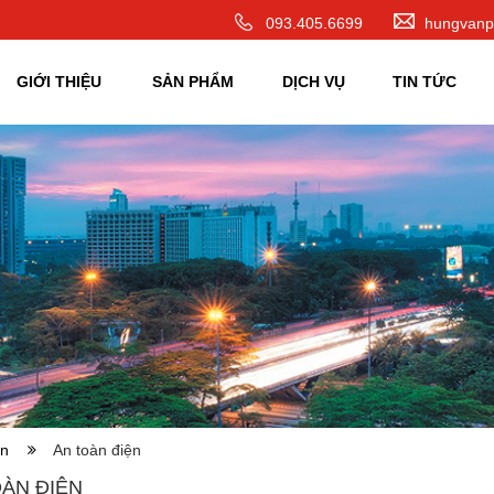
093.405.6699
hungvanp
GIỚI THIỆU
SẢN PHẨM
DỊCH VỤ
TIN TỨC
điện
An toàn điện
ÀN ĐIỆN