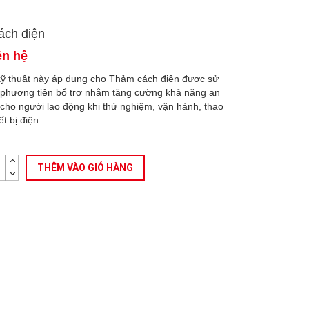
ách điện
ên hệ
kỹ thuật này áp dụng cho Thảm cách điện được sử
phương tiện bổ trợ nhằm tăng cường khả năng an
 cho người lao động khi thử nghiệm, vận hành, thao
ết bị điện.
g
THÊM VÀO GIỎ HÀNG