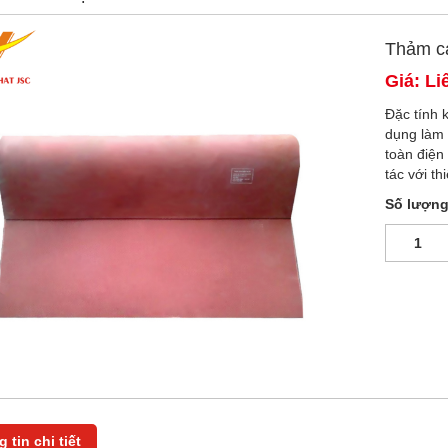
Thảm c
Giá: Li
Đặc tính 
dụng làm 
toàn điện
tác với thi
Số lượn
 tin chi tiết