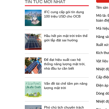
TIN TỨC MỚI NHẤT
Tên sản
IFC cung cấp gói tín dụng
Mô tả: 
100 triệu USD cho OCB
toàn điệ
Mã hiệu
Hầu hết pin mặt trời trên thế
Hãng sản
giới lắp đặt sai hướng
Xuất xứ
Kích th
Để đạt hiệu suất cao hệ
Vật liệu
thống năng lượng mặt trời,
nhà đầu tư cần biết
Nhiệt đ
Cấp điệ
Vấn đề tái chế tấm pin năng
Điện áp
lượng mặt trời
Dòng dò
Nhiệt đ
Phó chủ tịch chuyên trách