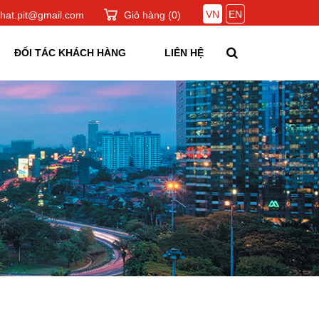
VN
EN
hat.pit@gmail.com
Giỏ hàng (
0
)
ĐỐI TÁC KHÁCH HÀNG
LIÊN HỆ