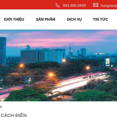
093.405.6699
hungvanp
GIỚI THIỆU
SẢN PHẨM
DỊCH VỤ
TIN TỨC
ện
 CÁCH ĐIỆN