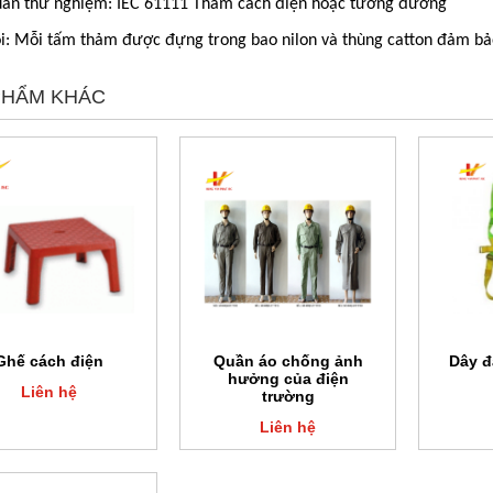
uẩn thử nghiệm: IEC 61111 Thảm cách điện hoặc tương đương
i: Mỗi tấm thảm được đựng trong bao nilon và thùng catton đảm bảo
PHẨM KHÁC
Ghế cách điện
Quần áo chống ảnh
Dây đ
hưởng của điện
Liên hệ
trường
Liên hệ