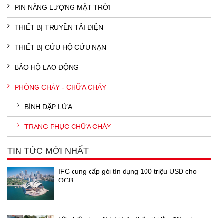
PIN NĂNG LƯỢNG MẶT TRỜI
THIẾT BỊ TRUYỀN TẢI ĐIỆN
THIẾT BỊ CỨU HỘ CỨU NẠN
BẢO HỘ LAO ĐỘNG
PHÒNG CHÁY - CHỮA CHÁY
BÌNH DẬP LỬA
TRANG PHỤC CHỮA CHÁY
TIN TỨC MỚI NHẤT
IFC cung cấp gói tín dụng 100 triệu USD cho
OCB