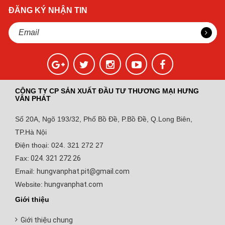
ĐĂNG KÝ NHẬN TIN
CÔNG TY CP SẢN XUẤT ĐẦU TƯ THƯƠNG MẠI HƯNG
VÂN PHÁT
Số 20A, Ngõ 193/32, Phố Bồ Đề, P.Bồ Đề, Q.Long Biên,
TP.Hà Nội
Điện thoại: 024. 321 272 27
Fax:
024. 321 272 26
Email:
hungvanphat.pit@gmail.com
Website:
hungvanphat.com
Giới thiệu
Giới thiệu chung