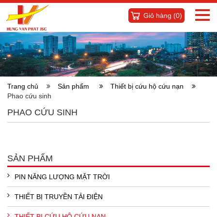
Giỏ hàng (
0
)
Trang chủ
Sản phẩm
Thiết bị cứu hộ cứu nạn
Phao cứu sinh
PHAO CỨU SINH
SẢN PHẨM
PIN NĂNG LƯỢNG MẶT TRỜI
THIẾT BỊ TRUYỀN TẢI ĐIỆN
THIẾT BỊ CỨU HỘ CỨU NẠN