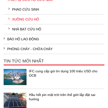
PHAO CỨU SINH
XUỒNG CỨU HỘ
NHÀ BẠT CỨU HỘ
BẢO HỘ LAO ĐỘNG
PHÒNG CHÁY - CHỮA CHÁY
TIN TỨC MỚI NHẤT
IFC cung cấp gói tín dụng 100 triệu USD cho
OCB
Hầu hết pin mặt trời trên thế giới lắp đặt sai
hướng