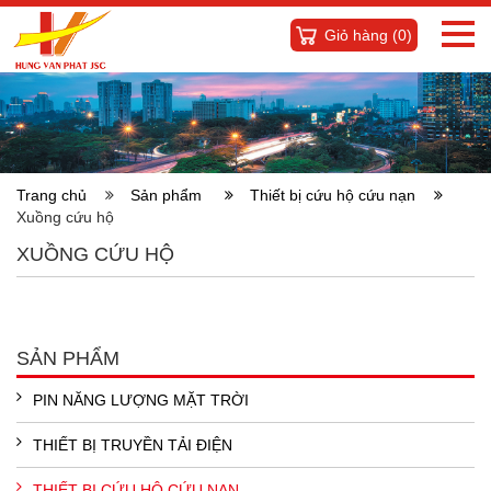
Giỏ hàng (
0
)
Trang chủ
Sản phẩm
Thiết bị cứu hộ cứu nạn
Xuồng cứu hộ
XUỒNG CỨU HỘ
SẢN PHẨM
PIN NĂNG LƯỢNG MẶT TRỜI
THIẾT BỊ TRUYỀN TẢI ĐIỆN
THIẾT BỊ CỨU HỘ CỨU NẠN