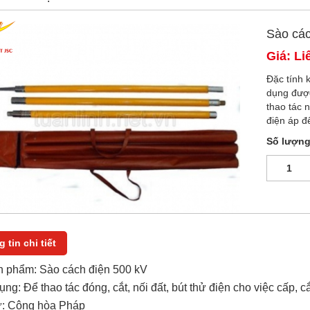
Sào các
Giá: Li
Đặc tính 
dụng được 
thao tác n
điện áp đ
Số lượn
 tin chi tiết
n phẩm: Sào cách điện 500 kV
ng: Để thao tác đóng, cắt, nối đất, bút thử điện cho việc cấp, 
ứ: Cộng hòa Pháp