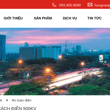
093.405.6699
hungvanp
GIỚI THIỆU
SẢN PHẨM
DỊCH VỤ
TIN TỨC
điện
An toàn điện
ÁCH ĐIỆN 500KV