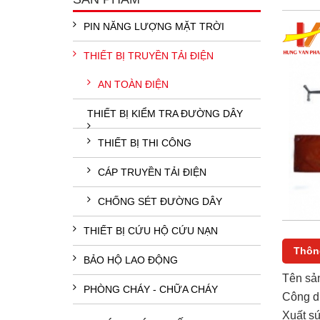
PIN NĂNG LƯỢNG MẶT TRỜI
THIẾT BỊ TRUYỀN TẢI ĐIỆN
AN TOÀN ĐIỆN
THIẾT BỊ KIỂM TRA ĐƯỜNG DÂY
THIẾT BỊ THI CÔNG
CÁP TRUYỀN TẢI ĐIỆN
CHỐNG SÉT ĐƯỜNG DÂY
THIẾT BỊ CỨU HỘ CỨU NẠN
Thông
BẢO HỘ LAO ĐỘNG
Tên sả
PHÒNG CHÁY - CHỮA CHÁY
Công dụ
Xuất s