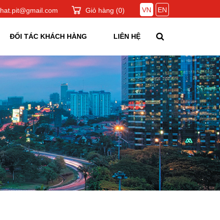
VN
EN
hat.pit@gmail.com
Giỏ hàng (
0
)
ĐỐI TÁC KHÁCH HÀNG
LIÊN HỆ