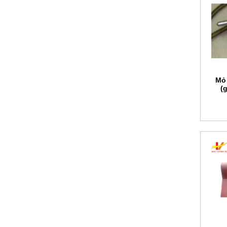
Mỏ 
(