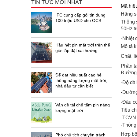
TIN TỨC MỚI NHẤT
Mã hi
Hãng s
IFC cung cấp gói tín dụng
100 triệu USD cho OCB
Thông s
50Hz tr
-Nhiệt 
Hầu hết pin mặt trời trên thế
Mô tả k
giới lắp đặt sai hướng
Chất li
Phần ta
Đường 
Để đạt hiệu suất cao hệ
thống năng lượng mặt trời,
-Độ dài
nhà đầu tư cần biết
-Đường
-Đầu cô
Vấn đề tái chế tấm pin năng
Tiêu ch
lượng mặt trời
-TCVN 
-Thông
Hợp bộ 
Phó chủ tịch chuyên trách