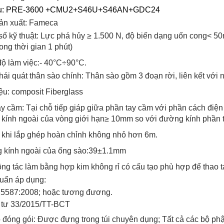
ệu: PRE-3600 +CMU2+S46U+S46AN+GDC24
ản xuất: Fameca
ố kỹ thuật: Lực phá hủy ≥ 1.500 N, độ biến dạng uốn cong< 5
ong thời gian 1 phút)
độ làm việc:- 40°C÷90°C.
hái quát thân sào chính: Thân sào gồm 3 đoạn rời, liên kết vớ
ệu: composit Fiberglass
y cầm: Tại chỗ tiếp giáp giữa phần tay cầm với phần cách điện 
kính ngoài của vòng giới hạn≥ 10mm so với đường kính phần 
 khi lắp ghép hoàn chỉnh không nhỏ hơn 6m.
 kính ngoài của ống sào:39±1.1mm
ng tác làm bằng hợp kim không rỉ có cấu tạo phù hợp để thao tác
uẩn áp dụng:
5587:2008; hoặc tương đương.
 tư 33/2015/TT-BCT
đóng gói: Được đựng trong túi chuyên dụng; Tất cả các bộ phậ