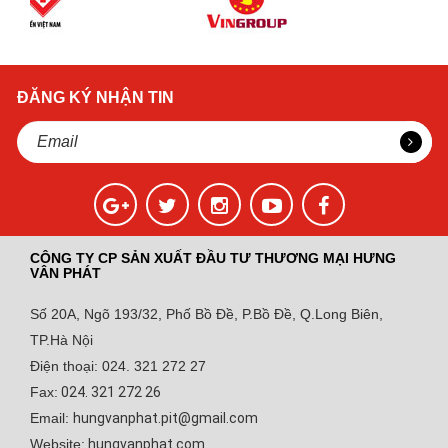
ĐĂNG KÝ NHẬN TIN
CÔNG TY CP SẢN XUẤT ĐẦU TƯ THƯƠNG MẠI HƯNG
VÂN PHÁT
Số 20A, Ngõ 193/32, Phố Bồ Đề, P.Bồ Đề, Q.Long Biên,
TP.Hà Nội
Điện thoại: 024. 321 272 27
Fax:
024. 321 272 26
Email:
hungvanphat.pit@gmail.com
Website:
hungvanphat.com