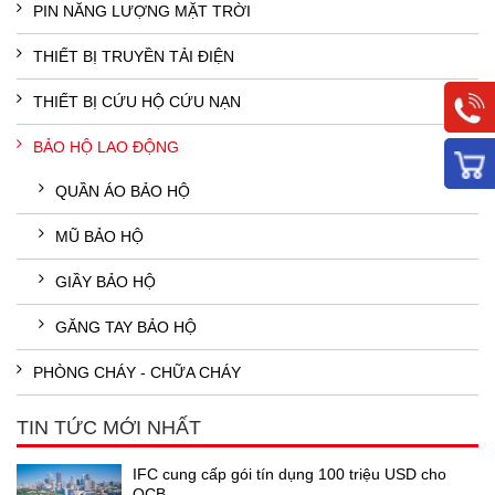
PIN NĂNG LƯỢNG MẶT TRỜI
THIẾT BỊ TRUYỀN TẢI ĐIỆN
THIẾT BỊ CỨU HỘ CỨU NẠN
BẢO HỘ LAO ĐỘNG
QUẦN ÁO BẢO HỘ
MŨ BẢO HỘ
GIẦY BẢO HỘ
GĂNG TAY BẢO HỘ
PHÒNG CHÁY - CHỮA CHÁY
TIN TỨC MỚI NHẤT
IFC cung cấp gói tín dụng 100 triệu USD cho
OCB