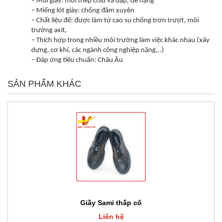
– Mũi giày: mũi thép chịu va đập, đè nặng
– Miếng lót giày: chống đâm xuyên
– Chất liệu đế: được làm từ cao su chống trơn trượt, môi
trường axit,
– Thích hợp trong nhiều môi trường làm việc khác nhau (xây
dựng, cơ khí, các ngành công nghiệp nặng,..)
– Đáp ứng tiêu chuẩn: Châu Âu
SẢN PHẨM KHÁC
Giầy Sami thấp cổ
Liên hệ