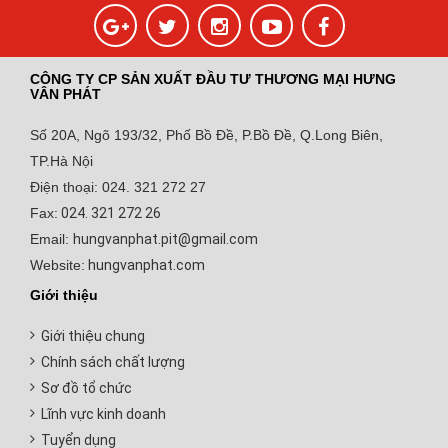
CÔNG TY CP SẢN XUẤT ĐẦU TƯ THƯƠNG MẠI HƯNG
VÂN PHÁT
Số 20A, Ngõ 193/32, Phố Bồ Đề, P.Bồ Đề, Q.Long Biên,
TP.Hà Nội
Điện thoại: 024. 321 272 27
Fax:
024. 321 272 26
Email:
hungvanphat.pit@gmail.com
Website:
hungvanphat.com
Giới thiệu
Giới thiệu chung
Chính sách chất lượng
Sơ đồ tổ chức
Lĩnh vực kinh doanh
Tuyển dụng