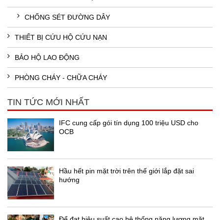
CHỐNG SÉT ĐƯỜNG DÂY
THIẾT BỊ CỨU HỘ CỨU NẠN
BẢO HỘ LAO ĐỘNG
PHÒNG CHÁY - CHỮA CHÁY
TIN TỨC MỚI NHẤT
IFC cung cấp gói tín dụng 100 triệu USD cho
OCB
Hầu hết pin mặt trời trên thế giới lắp đặt sai
hướng
Để đạt hiệu suất cao hệ thống năng lượng mặt