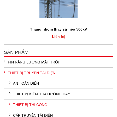
Thang nhôm thay sứ néo 500kV
Liên hệ
SẢN PHẨM
PIN NĂNG LƯỢNG MẶT TRỜI
THIẾT BỊ TRUYỀN TẢI ĐIỆN
AN TOÀN ĐIỆN
THIẾT BỊ KIỂM TRA ĐƯỜNG DÂY
THIẾT BỊ THI CÔNG
CÁP TRUYỀN TẢI ĐIỆN