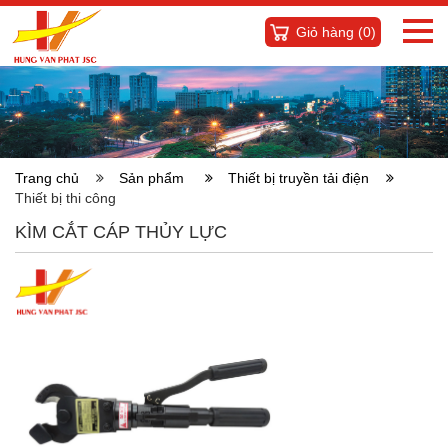
Giỏ hàng (
0
)
Trang chủ
Sản phẩm
Thiết bị truyền tải điện
Thiết bị thi công
KÌM CẮT CÁP THỦY LỰC