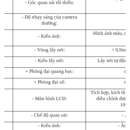
- Góc quan sát tối thiểu:
- Độ nhạy sáng của camera
0,
thường:
Hình ảnh màu, độ
- Kiểu ảnh:
p
- Vùng lấy nét:
< 0,9m đ
- Kiểu lấy nét:
Lấy nét tự động
+ Phóng đại quang học:
đế
+ Phóng đại số:
đế
Tích hợp, kích thư
- Màn hình LCD:
điều chỉnh được
1000
- Chế độ quan sát:
- Ả
- Kiểu ảnh:
- Ảnh