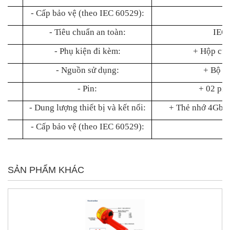
- Cấp bảo vệ (theo IEC 60529):
I
- Tiêu chuẩn an toàn:
IEC1
- Phụ kiện đi kèm:
+ Hộp cứn
- Nguồn sử dụng:
+ Bộ A
- Pin:
+ 02 pin
- Dung lượng thiết bị và kết nối:
+ Thẻ nhớ 4Gb, 
- Cấp bảo vệ (theo IEC 60529):
I
SẢN PHẨM KHÁC