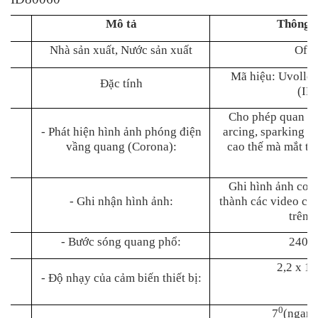
Mô tả
Thông s
Nhà sản xuất, Nước sản xuất
Ofil 
Mã hiệu: Uvolle
Đặc tính
(ID
Cho phép quan sá
- Phát hiện hình ảnh phóng điện
arcing, sparking tr
vầng quang (Corona):
cao thế mà mắt t
đ
Ghi hình ảnh coro
- Ghi nhận hình ảnh:
thành các video cli
trên 
- Bước sóng quang phổ:
240 -
2,2 x 10
- Độ nhạy của cảm biến thiết bị:
0
7
(ngang