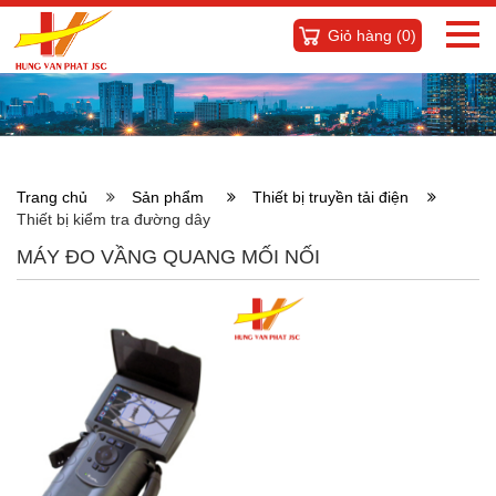
Giỏ hàng (
0
)
Trang chủ
Sản phẩm
Thiết bị truyền tải điện
Thiết bị kiểm tra đường dây
MÁY ĐO VẦNG QUANG MỐI NỐI