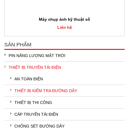
Máy chụp ảnh kỹ thuật số
Liên hệ
SẢN PHẨM
PIN NĂNG LƯỢNG MẶT TRỜI
THIẾT BỊ TRUYỀN TẢI ĐIỆN
AN TOÀN ĐIỆN
THIẾT BỊ KIỂM TRA ĐƯỜNG DÂY
THIẾT BỊ THI CÔNG
CÁP TRUYỀN TẢI ĐIỆN
CHỐNG SÉT ĐƯỜNG DÂY