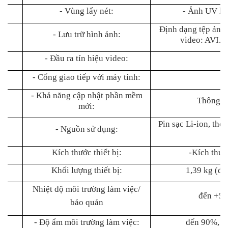
- Vùng lấy nét:
- Ảnh UV lồ
Định dạng tệp ảnh
- Lưu trữ hình ảnh:
video: AVI. 
- Đầu ra tín hiệu video:
N
- Cổng giao tiếp với máy tính:
U
- Khả năng cập nhật phần mềm
Thông q
mới:
Pin sạc Li-ion, thờ
- Nguồn sử dụng:
Kích thước thiết bị:
-Kích thướ
Khối lượng thiết bị:
1,39 kg (đã
Nhiệt độ môi trường làm việc/
đến +5
bảo quản
- Độ ẩm môi trường làm việc:
đến 90%, k