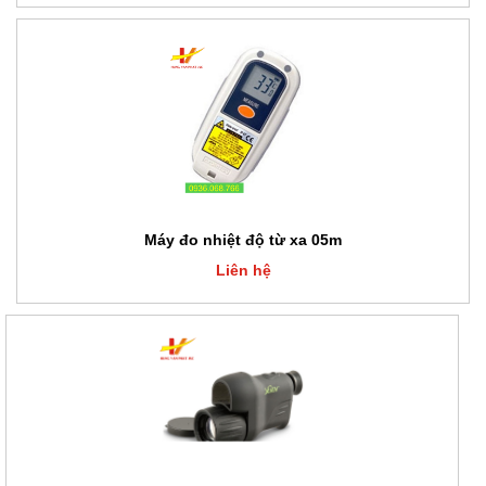
Máy đo nhiệt độ từ xa 05m
Liên hệ