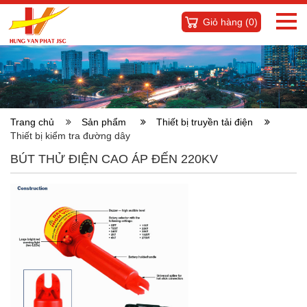
Giỏ hàng (
0
)
Trang chủ
Sản phẩm
Thiết bị truyền tải điện
Thiết bị kiểm tra đường dây
BÚT THỬ ĐIỆN CAO ÁP ĐẾN 220KV