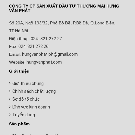
CÔNG TY CP SẢN XUẤT ĐẦU TƯ THƯƠNG MẠI HƯNG
VÂN PHÁT
Số 20A, Ngõ 193/32, Phố Bồ Đề, P.Bồ Đề, Q.Long Biên,
TP.Hà Nội
Điện thoại: 024. 321 272 27
Fax:
024. 321 272 26
Email:
hungvanphat.pit@gmail.com
Website:
hungvanphat.com
Giới thiệu
Giới thiệu chung
Chính sách chất lượng
Sơ đồ tổ chức
Lĩnh vực kinh doanh
Tuyển dụng
Sản phẩm