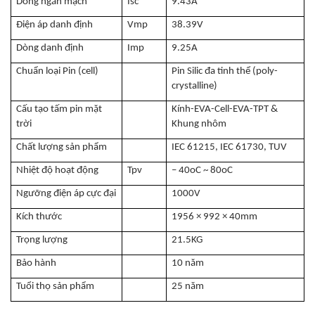
Dòng ngắn mạch
Isc
9.43A
Điện áp danh định
Vmp
38.39V
Dòng danh định
Imp
9.25A
Chuẩn loại Pin (cell)
Pin Silic đa tinh thể (poly-
crystalline)
Cấu tạo tấm pin mặt
Kính-EVA-Cell-EVA-TPT &
trời
Khung nhôm
Chất lượng sản phẩm
IEC 61215, IEC 61730, TUV
Nhiệt độ hoạt động
Tpv
– 40oC ~ 80oC
Ngưỡng điện áp cực đại
1000V
Kích thước
1956 × 992 × 40mm
Trọng lượng
21.5KG
Bảo hành
10 năm
Tuổi thọ sản phẩm
25 năm