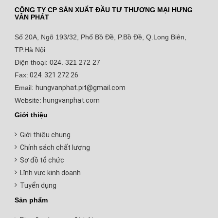
CÔNG TY CP SẢN XUẤT ĐẦU TƯ THƯƠNG MẠI HƯNG
VÂN PHÁT
Số 20A, Ngõ 193/32, Phố Bồ Đề, P.Bồ Đề, Q.Long Biên,
TP.Hà Nội
Điện thoại: 024. 321 272 27
Fax:
024. 321 272 26
Email:
hungvanphat.pit@gmail.com
Website:
hungvanphat.com
Giới thiệu
Giới thiệu chung
Chính sách chất lượng
Sơ đồ tổ chức
Lĩnh vực kinh doanh
Tuyển dụng
Sản phẩm