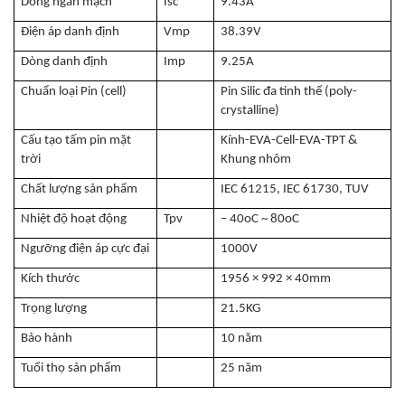
Dòng ngắn mạch
Isc
9.43A
Điện áp danh định
Vmp
38.39V
Dòng danh định
Imp
9.25A
Chuẩn loại Pin (cell)
Pin Silic đa tinh thể (poly-
crystalline)
Cấu tạo tấm pin mặt
Kính-EVA-Cell-EVA-TPT &
trời
Khung nhôm
Chất lượng sản phẩm
IEC 61215, IEC 61730, TUV
Nhiệt độ hoạt động
Tpv
– 40oC ~ 80oC
Ngưỡng điện áp cực đại
1000V
Kích thước
1956 × 992 × 40mm
Trọng lượng
21.5KG
Bảo hành
10 năm
Tuổi thọ sản phẩm
25 năm